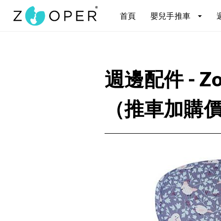
首頁
嬰兒手推車
週邊配件 - 
（推車加購價