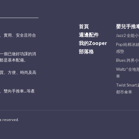
首頁
嬰兒手推
週邊配件
、實用、安全且符合
Jazz2 全能
我的Zooper
Pop 純棉冰
部落格
感墊
一個已做好功課的消
都是基本配備。
Blues 跨界
Waltz² 全
質、方便、時尚及高
車
Twist Smar
雙向手推車...等產
都市傘車
 reserved.