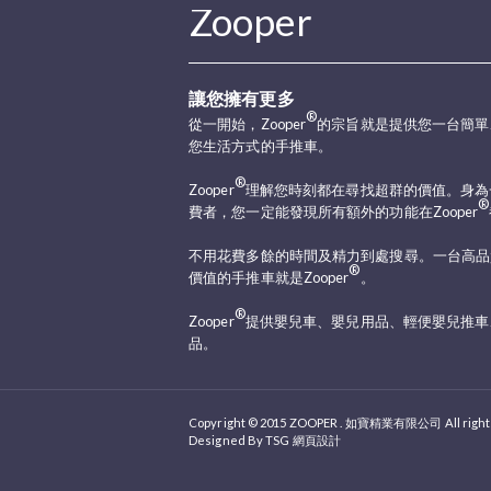
Zooper
讓您擁有更多
®
從一開始，Zooper
的宗旨就是提供您一台簡單
您生活方式的手推車。
®
Zooper
理解您時刻都在尋找超群的價值。身為
®
費者，您一定能發現所有額外的功能在Zooper
不用花費多餘的時間及精力到處搜尋。一台高品
®
價值的手推車就是Zooper
。
®
Zooper
提供嬰兒車、嬰兒用品、輕便嬰兒推車、
品。
Copyright © 2015 ZOOPER . 如寶精業有限公司 All rights
Designed By
TSG 網頁設計