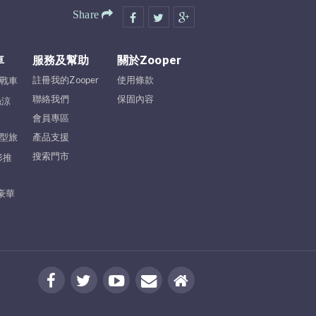
Share
車
服務及幫助
關於Zooper
註冊我的Zooper
使用條款
小戰車
聯絡我們
保固內容
絲涼
會員專區
小型旅
產品支援
搜索門市
地形推
t 豪華