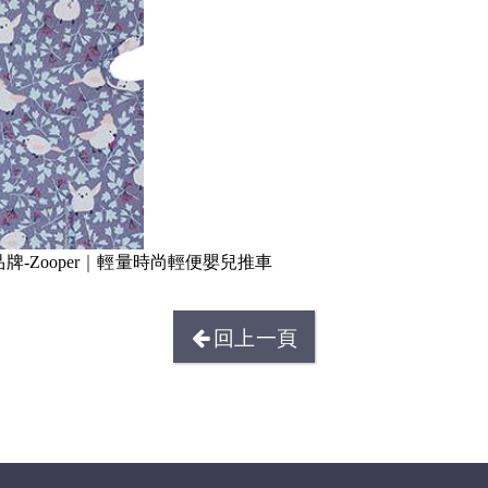
Zooper
｜
輕量時尚輕便嬰兒推車
回上一頁