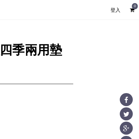
0
登入
冰絲四季兩用墊